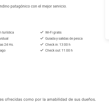
andino patagónico con el mejor servicio.
 turística
Wi-Fi gratis
ividual
Guiada y salidas de pesca
las 24 Hs.
Check in: 13:00 h
pago
Check out: 11:00 h
ones ofrecidas como por la amabilidad de sus dueños.