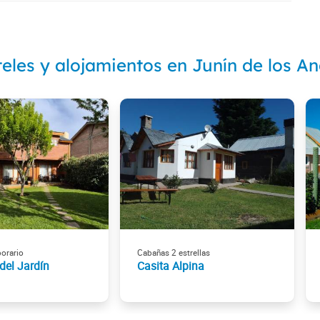
eles y alojamientos en Junín de los A
porario
Cabañas 2 estrellas
del Jardín
Casita Alpina