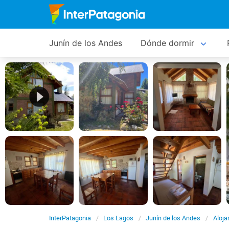
Junín de los Andes
Dónde dormir
InterPatagonia
Los Lagos
Junín de los Andes
Aloja