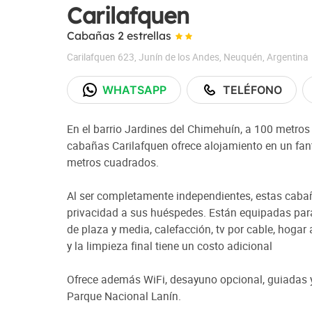
Carilafquen
Cabañas 2 estrellas
Carilafquen 623
,
Junín de los Andes
,
Neuquén
,
Argentina
WHATSAPP
TELÉFONO
En el barrio Jardines del Chimehuín, a 100 metros
cabañas Carilafquen ofrece alojamiento en un fan
metros cuadrados.
Al ser completamente independientes, estas cabañ
privacidad a sus huéspedes. Están equipadas par
de plaza y media, calefacción, tv por cable, hogar 
y la limpieza final tiene un costo adicional
Ofrece además WiFi, desayuno opcional, guiadas y
Parque Nacional Lanín.