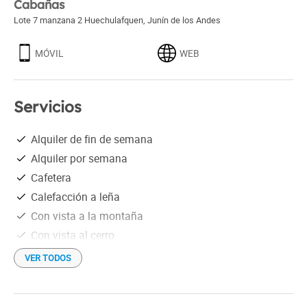
Cabañas
Lote 7 manzana 2 Huechulafquen
,
Junín de los Andes
MÓVIL
WEB
Servicios
Alquiler de fin de semana
Alquiler por semana
Cafetera
Calefacción a leña
Con vista a la montaña
Con vista al cerro
En las afueras
VER TODOS
En parque nacional
Estacionamiento gratis