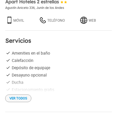
Apart Hoteles 2 estrellas
Agustín Aniceto 336
,
Junín de los Andes
MÓVIL
TELÉFONO
WEB
Servicios
Amenities en el baño
Calefacción
Depósito de equipaje
Desayuno opcional
Ducha
Estacionamiento gratis
Información turística
VER TODOS
Servicio de despertador
Servicio de limpieza