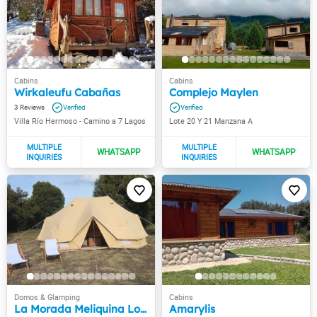
Wirkaleufu Cabañas
Complejo Maylen
3
Villa Río Hermoso - Camino a 7 Lagos
Lote 20 Y 21 Manzana A
La Morada Meliquina Lodge & Glamping
Amarylis