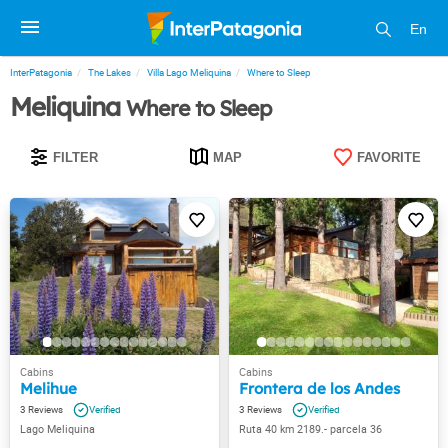
En
InterPatagonia
The Lakes
Villa Lago Meliquina
Where to Sleep
Meliquina
Where to Sleep
FILTER
MAP
FAVORITE
Melihue
Frontera de los Andes
3
3
Lago Meliquina
Ruta 40 km 2189.- parcela 36