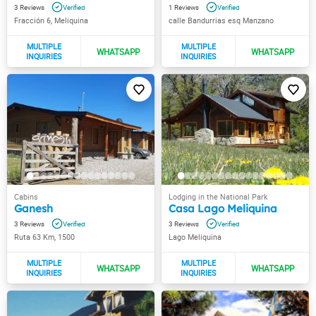
3
1
Fracción 6, Meliquina
calle Bandurrias esq Manzano
Ganesh
Casa Lago Meliquina
3
3
Ruta 63 Km, 1500
Lago Meliquina