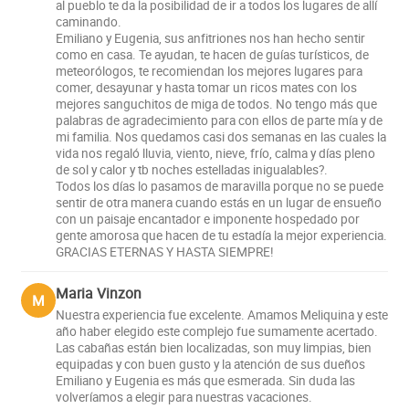
al pueblo te da la posibilidad de ir a todos los lugares de allí
maintain heat.
caminando.
Emiliano y Eugenia, sus anfitriones nos han hecho sentir
como en casa. Te ayudan, te hacen de guías turísticos, de
For 4 people:
The 50 m² cabin offers a bedroom with a
meteorólogos, te recomiendan los mejores lugares para
queen size bed and a single bed, also with premium line
comer, desayunar y hasta tomar un ricos mates con los
mejores sanguchitos de miga de todos. No tengo más que
duvets for a pleasant rest. A full bathroom, a kitchen-
palabras de agradecimiento para con ellos de parte mía y de
dining room equipped with an oven, under-counter
mi familia. Nos quedamos casi dos semanas en las cuales la
refrigerator, coffee maker, toaster and complete set of
vida nos regaló lluvia, viento, nieve, frío, calma y días pleno
de sol y calor y tb noches estelladas inigualables?.
dishes, individual water heater and double combustion
Todos los días lo pasamos de maravilla porque no se puede
salamander heating complete this comfortable cabin. The
sentir de otra manera cuando estás en un lugar de ensueño
windows with double glass and air chamber, the windows
con un paisaje encantador e imponente hospedado por
gente amorosa que hacen de tu estadía la mejor experiencia.
with black out and sunscreen, and the living room with a
GRACIAS ETERNAS Y HASTA SIEMPRE!
sofa bed and toilet on the ground floor, make it an ideal
space to relax and enjoy the landscape.
Maria Vinzon
M
Nuestra experiencia fue excelente. Amamos Meliquina y este
Both cabins have a private grill and covered garage.
año haber elegido este complejo fue sumamente acertado.
Las cabañas están bien localizadas, son muy limpias, bien
equipadas y con buen gusto y la atención de sus dueños
Served by its owner Emiliano, who will provide you with
Emiliano y Eugenia es más que esmerada. Sin duda las
warm and personalized attention to make you feel at
volveríamos a elegir para nuestras vacaciones.