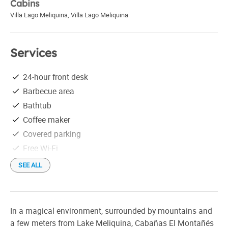
Cabins
Villa Lago Meliquina
,
Villa Lago Meliquina
Services
24-hour front desk
Barbecue area
Bathtub
Coffee maker
Covered parking
Free Wi-Fi
Housekeeping
SEE ALL
Individual grill
Library
Recreation
In a magical environment, surrounded by mountains and
Refrigerator
a few meters from Lake Meliquina, Cabañas El Montañés