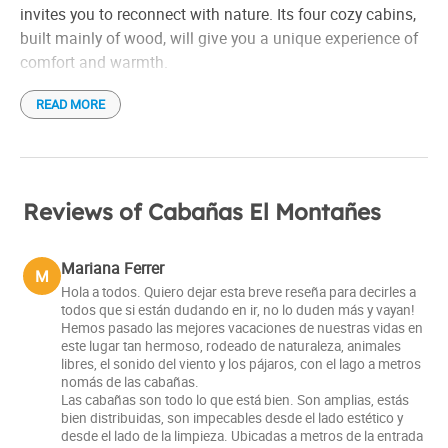
Rent per day
invites you to reconnect with nature. Its four cozy cabins,
built mainly of wood, will give you a unique experience of
Shuttles not free
comfort and warmth.
Tableware
Tourist information
READ MORE
The large windows of the cabins allow natural light to
With view of the hill
enter and give you an incomparable view of the park and
Wood heating
the mountains.
Distance to the airport: 50 Km
For 5 people:
The 75 m² cabin has two bedrooms: one
Kayaks
Reviews of Cabañas El Montañes
with a queen size bed and the other with three single
Bicicletas
beds, both with premium line duvets for a restful rest. A
Check in: 4:00 pm
Mariana Ferrer
M
large compartmentalized full bathroom, a living room with
Check out: 10:00 am
Hola a todos. Quiero dejar esta breve reseña para decirles a
a three-seat chair and coffee table, and a kitchen-dining
todos que si están dudando en ir, no lo duden más y vayan!
room equipped with an oven, under-counter refrigerator,
Hemos pasado las mejores vacaciones de nuestras vidas en
este lugar tan hermoso, rodeado de naturaleza, animales
coffee maker, toaster and complete set of dishes,
libres, el sonido del viento y los pájaros, con el lago a metros
complete this cozy cabin. In addition, the cabin has an
nomás de las cabañas.
individual hot water tank, double combustion salamander
Las cabañas son todo lo que está bien. Son amplias, estás
bien distribuidas, son impecables desde el lado estético y
heating with heat output in all rooms, double-glazed
desde el lado de la limpieza. Ubicadas a metros de la entrada
windows and an air chamber that isolate sound and