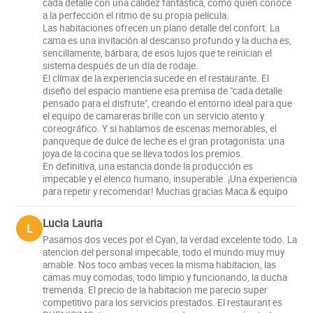
cada detalle con una calidez fantástica, como quien conoce
a la perfección el ritmo de su propia película.
Las habitaciones ofrecen un plano detalle del confort. La
cama es una invitación al descanso profundo y la ducha es,
sencillamente, bárbara; de esos lujos que te reinician el
sistema después de un día de rodaje.
El clímax de la experiencia sucede en el restaurante. El
diseño del espacio mantiene esa premisa de "cada detalle
pensado para el disfrute", creando el entorno ideal para que
el equipo de camareras brille con un servicio atento y
coreográfico. Y si hablamos de escenas memorables, el
panqueque de dulce de leche es el gran protagonista: una
joya de la cocina que se lleva todos los premios.
En definitiva, una estancia donde la producción es
impecable y el elenco humano, insuperable. ¡Una experiencia
para repetir y recomendar! Muchas gracias Maca & equipo
Lucia Lauria
L
Pasamos dos veces por el Cyan, la verdad excelente todo. La
atencion del personal impecable, todo el mundo muy muy
amable. Nos toco ambas veces la misma habitacion, las
camas muy comodas, todo limpio y funcionando, la ducha
tremenda. El precio de la habitacion me parecio super
competitivo para los servicios prestados. El restaurant es