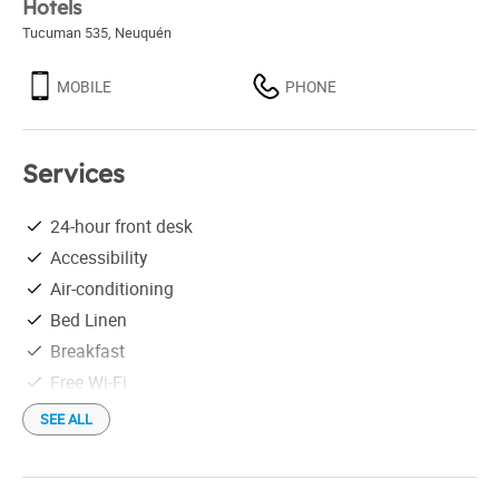
Hotels
Tucuman 535
,
Neuquén
MOBILE
PHONE
Services
24-hour front desk
Accessibility
Air-conditioning
Bed Linen
Breakfast
Free Wi-Fi
Gym
SEE ALL
Hair drier
Linen