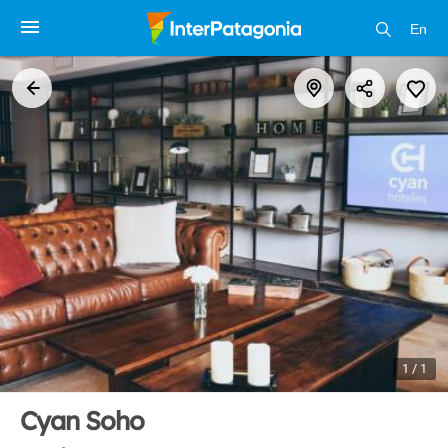
En
1 / 1
Cyan Soho