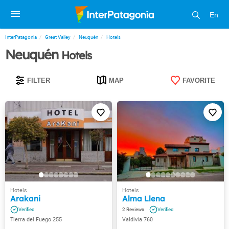
En
InterPatagonia
Great Valley
Neuquén
Hotels
Neuquén
Hotels
FILTER
MAP
FAVORITE
Arakani
Alma Llena
2
Tierra del Fuego 255
Valdivia 760