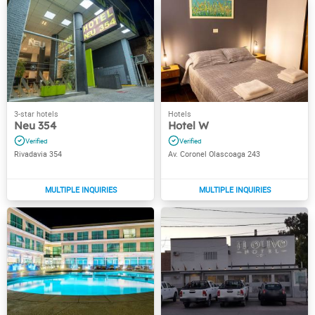
Neu 354
Hotel W
Rivadavia 354
Av. Coronel Olascoaga 243