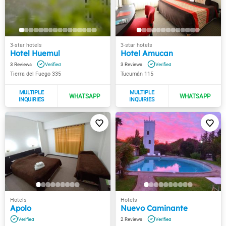
Hotel Huemul
Hotel Amucan
3
3
Tierra del Fuego 335
Tucumán 115
Apolo
Nuevo Caminante
2