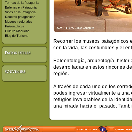
Termas de la Patagonia
Ballenas en Patagonia
Vinos en la Patagonia
Recetas patagónicas
Museos regionales
Paleontología
Cultura Mapuche
Blog de Turismo
R
ecorrer los museos patagónicos 
con la vida, las costumbres y el e
Paleontología, arqueología, histori
desarrolladas en estos rincones ded
región.
A través de cada uno de los corred
podés ingresar virtualmente a una 
refugios invalorables de la identi
una mirada hacia el pasado. Tambié