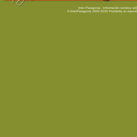
Inter Patagonia
- Información turística s
© InterPatagonia 2002-2026 Prohibida su reprod