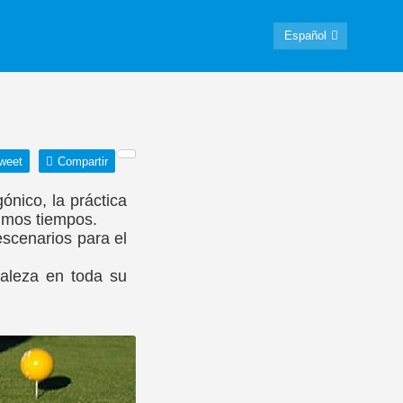
Español
weet
Compartir
ónico, la práctica
timos tiempos.
scenarios para el
uraleza en toda su