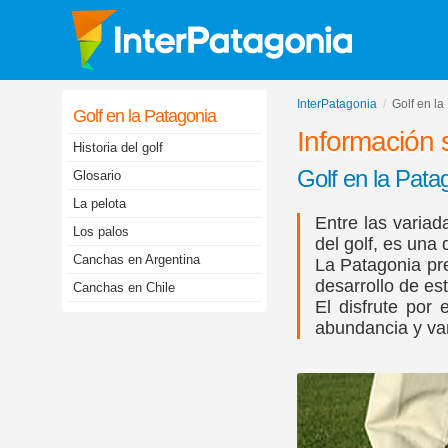
InterPatagonia
Golf en la
Golf en la Patagonia
Información 
Historia del golf
Golf en la Pata
Glosario
La pelota
Entre las variad
Los palos
del golf, es una
Canchas en Argentina
La Patagonia pr
desarrollo de es
Canchas en Chile
El disfrute por 
abundancia y va