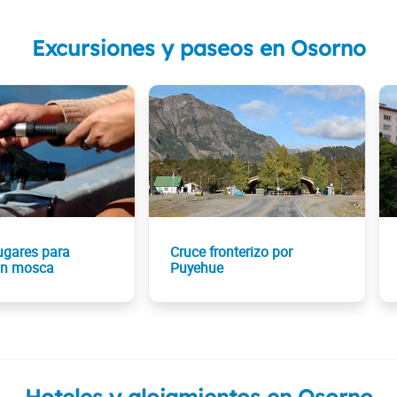
Excursiones y paseos en Osorno
ugares para
Cruce fronterizo por
on mosca
Puyehue