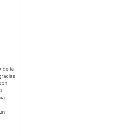
 de la
gracias
 Don
ta
cia
 un