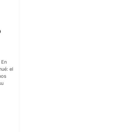
o
. En
ué: el
nos
su