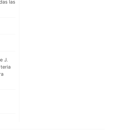
das las
e J.
teria
ra