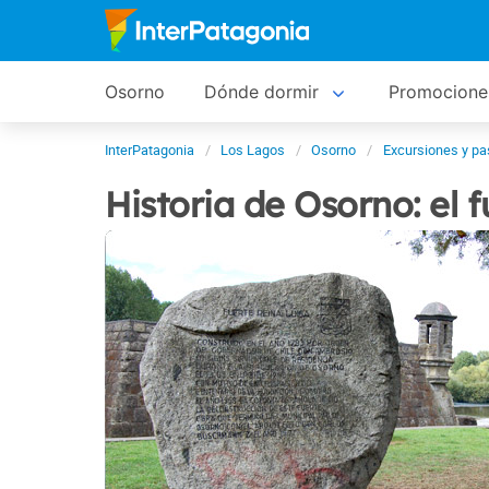
Osorno
Dónde dormir
Promocione
InterPatagonia
Los Lagos
Osorno
Excursiones y p
Historia de Osorno: el 