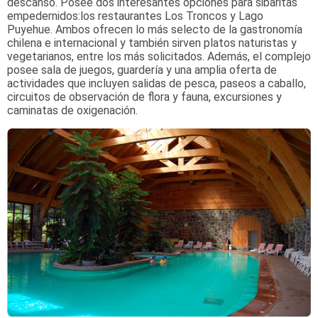
descanso. Posee dos interesantes opciones para sibaritas
empedernidos:los restaurantes Los Troncos y Lago
Puyehue. Ambos ofrecen lo más selecto de la gastronomía
chilena e internacional y también sirven platos naturistas y
vegetarianos, entre los más solicitados. Además, el complejo
posee sala de juegos, guardería y una amplia oferta de
actividades que incluyen salidas de pesca, paseos a caballo,
circuitos de observación de flora y fauna, excursiones y
caminatas de oxigenación.