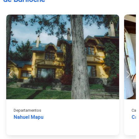
Departamentos
Caba
Nahuel Mapu
Ca