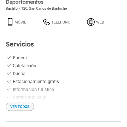
Departamentos
Bustillo 7.120
,
San Carlos de Bariloche
MÓVIL
TELÉFONO
WEB
Servicios
Bañera
Calefacción
Ducha
Estacionamiento gratis
Información turística
Parrilla individual
Vajilla
VER TODOS
Vista al lago
Wi-Fi gratis