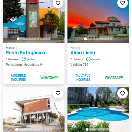
Punto Patagónico
Alma Llena
3
2
Periodistas Neuquinos 94
Valdivia 760