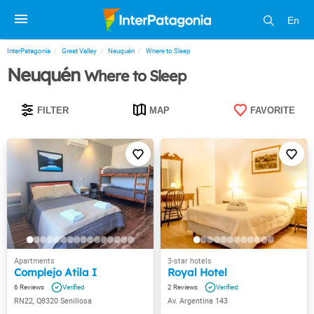
En
InterPatagonia
Great Valley
Neuquén
Where to Sleep
Neuquén
Where to Sleep
FILTER
MAP
FAVORITE
Complejo Atila I
Royal Hotel
6
2
RN22, Q8320 Senillosa
Av. Argentina 143