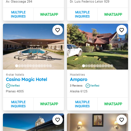
Av. Olascoaga 294
Dr. Luis Federico Leloir 929
Casino Magic Hotel
Amparo
3
Planas 4005
Alaska 6125