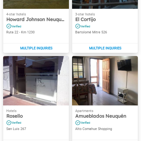
Howard Johnson Neuquén
El Cortijo
Ruta 22 - Km 1230
Bartolomé Mitre 526
Rosello
Amueblados Neuquén
San Luis 267
Alto Comahue Shopping