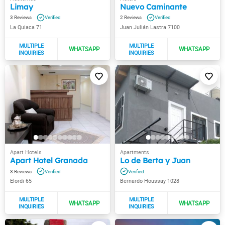
Limay
Nuevo Caminante
3
2
La Quiaca 71
Juan Julián Lastra 7100
Apart Hotel Granada
Lo de Berta y Juan
3
Elordi 65
Bernardo Houssay 1028