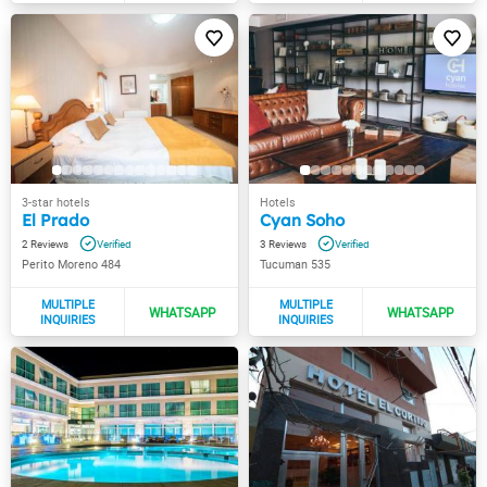
El Prado
Cyan Soho
2
3
Perito Moreno 484
Tucuman 535