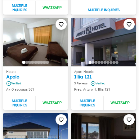
Apolo
Illia 121
3
Av. Olascoaga 361
Pres. Arturo H. Illia 121