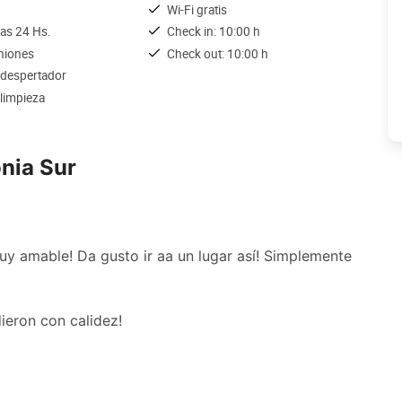
Wi-Fi gratis
las 24 Hs.
Check in: 10:00 h
uniones
Check out: 10:00 h
 despertador
 limpieza
nia Sur
uy amable! Da gusto ir aa un lugar así! Simplemente
ieron con calidez!