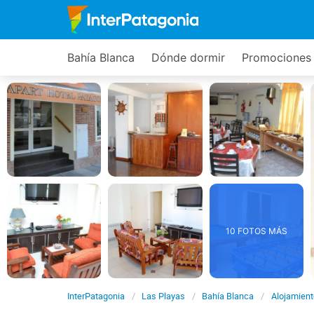
Bahía Blanca
Dónde dormir
Promociones
10 FOTOS MÁS
InterPatagonia
Las Playas
Bahía Blanca
Alojamient