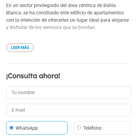
Check in: 12:00 h
En un sector privilegiado del área céntrica de Bahía
Check out: 10:30 h
Blanca ,se ha construido este edificio de apartamentos
con la intención de ofrecerles un lugar ideal para alojarse
y disfrutar de los servicios que se brindan.
Integrado en su totalidad por 10 apartamentos que se
LEER MÁS
desarrollaron en 2 plantas a las que se accede por
escalera y ascensor. Los mismos están compuestos de
dos ambientes (un dormitorio) y monoambientes en los
que se ofrecen en la modalidad de singles, dobles, triples
¡Consulta ahora!
y cuádruples.
WhatsApp
Teléfono