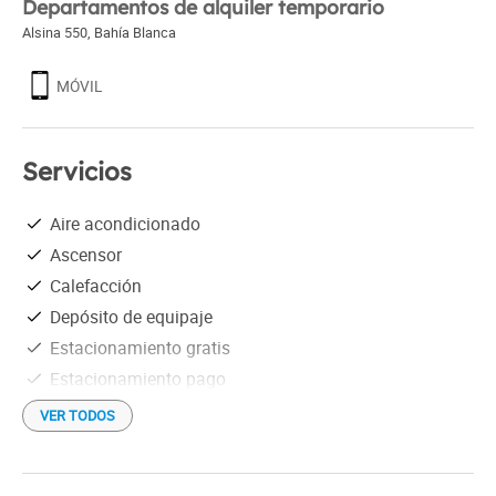
Departamentos de alquiler temporario
Alsina 550
,
Bahía Blanca
MÓVIL
Servicios
Aire acondicionado
Ascensor
Calefacción
Depósito de equipaje
Estacionamiento gratis
Estacionamiento pago
Secador de cabello
VER TODOS
Tarjetas de crédito
Wi-Fi gratis