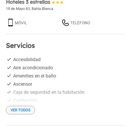
Hoteles 3 estrellas
19 de Mayo 83
,
Bahía Blanca
MÓVIL
TELÉFONO
Servicios
Accesibilidad
Aire acondicionado
Amenities en el baño
Ascensor
Caja de seguridad en la habitación
Calefacción
Depósito de equipaje
VER TODOS
Desayuno
Ducha