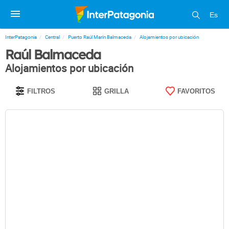
Es
InterPatagonia
Central
Puerto Raúl Marín Balmaceda
Alojamientos por ubicación
Raúl Balmaceda
Alojamientos por ubicación
FILTROS
GRILLA
FAVORITOS