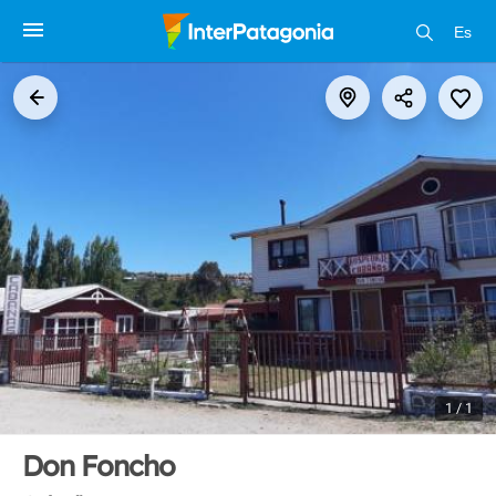
Es
1 / 1
Don Foncho