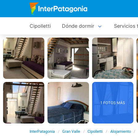
Cipolletti
Dónde dormir
Servicios 
1 FOTOS MÁS
InterPatagonia
Gran Valle
Cipolletti
Alojamiento