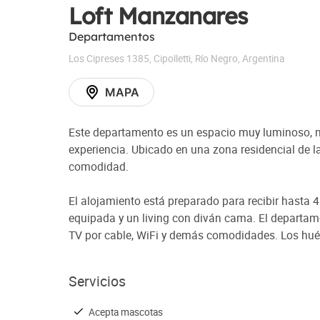
Loft Manzanares
Departamentos
Los Cipreses 1385
,
Cipolletti
,
Río Negro
,
Argentina
MAPA
Este departamento es un espacio muy luminoso, n
experiencia. Ubicado en una zona residencial de l
comodidad.
El alojamiento está preparado para recibir hasta
equipada y un living con diván cama. El departam
TV por cable, WiFi y demás comodidades. Los hués
Servicios
Acepta mascotas