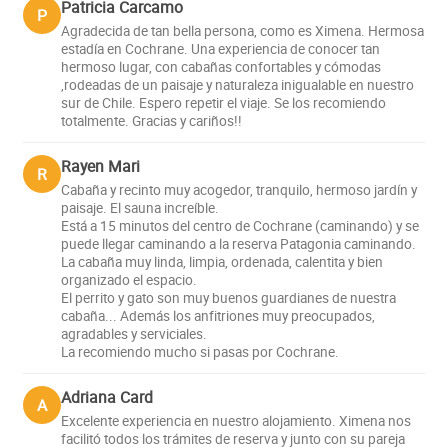
Patricia Carcamo
P
Agradecida de tan bella persona, como es Ximena. Hermosa
estadía en Cochrane. Una experiencia de conocer tan
hermoso lugar, con cabañas confortables y cómodas
,rodeadas de un paisaje y naturaleza inigualable en nuestro
sur de Chile. Espero repetir el viaje. Se los recomiendo
totalmente. Gracias y cariños!!
Rayen Mari
R
Cabaña y recinto muy acogedor, tranquilo, hermoso jardín y
paisaje. El sauna increíble.
Está a 15 minutos del centro de Cochrane (caminando) y se
puede llegar caminando a la reserva Patagonia caminando.
La cabaña muy linda, limpia, ordenada, calentita y bien
organizado el espacio.
El perrito y gato son muy buenos guardianes de nuestra
cabaña... Además los anfitriones muy preocupados,
agradables y serviciales.
La recomiendo mucho si pasas por Cochrane.
Adriana Card
A
Excelente experiencia en nuestro alojamiento. Ximena nos
facilitó todos los trámites de reserva y junto con su pareja