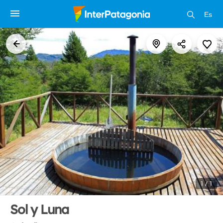
Es
1 / 1
Sol y Luna