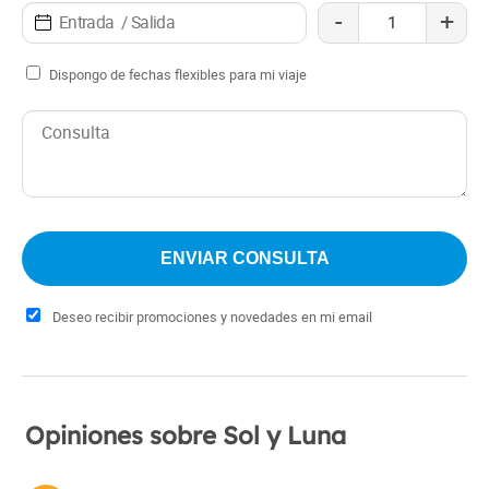
-
+
honor a sus nombres, Sol y Luna, invitando a los
huéspedes a relajarse y maravillarse con la inmensidad
del universo.
Dispongo de fechas flexibles para mi viaje
Deseo recibir promociones y novedades en mi email
Opiniones sobre Sol y Luna