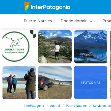
Puerto Natales
Dónde dormir
Pro
1 FOTOS MÁS
InterPatagonia
Austral
Puerto Natales
Servicios tur