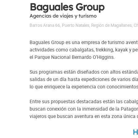
Baguales Group
Agencias de viajes y turismo
Barros Arana 66
,
Puerto Natales
,
Región de Magallanes
,
Ch
Baguales Group es una empresa de turismo aventura
actividades como cabalgatas, trekking, kayak y p
el Parque Nacional Bernardo O’Higgins.
Sus programas están diseñados con altos estándar
salidas de un día hasta expediciones de varios dí
lo que enriquece la experiencia con conocimientos 
Entre sus propuestas destacadas están las cabalga
buscan conexión con la inmensidad de la Patagon
viajeros que buscan aventura en esta zona única
H