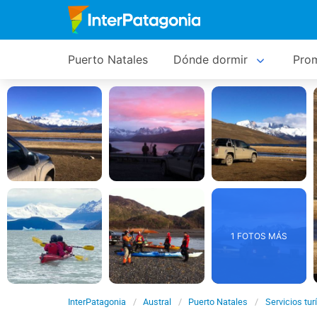
Puerto Natales
Dónde dormir
Pro
1 FOTOS MÁS
InterPatagonia
Austral
Puerto Natales
Servicios tur