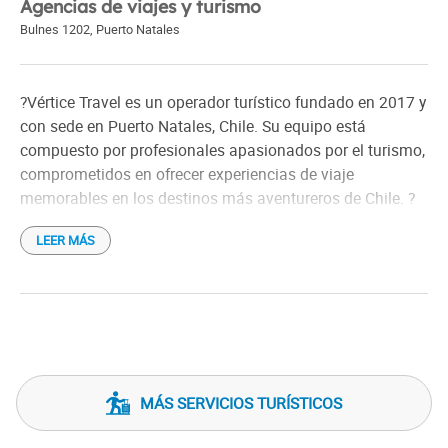
Agencias de viajes y turismo
Bulnes 1202
,
Puerto Natales
?Vértice Travel es un operador turístico fundado en 2017 y
con sede en Puerto Natales, Chile. Su equipo está
compuesto por profesionales apasionados por el turismo,
comprometidos en ofrecer experiencias de viaje
memorables en los destinos más aventureros de Chile. ?
LEER MÁS
La empresa ofrece una amplia gama de programas y
excursiones diarias en la Patagonia, incluyendo
actividades como navegación por fiordos, visitas a
glaciares, senderismo, ciclismo y paseos a caballo. Entre
sus excursiones destacadas se encuentran la navegación
de día completo a los glaciares Balmaceda y Serrano, la
visita a la Estancia Perales y recorridos en bicicleta por la
MÁS SERVICIOS TURÍSTICOS
ciudad de Puerto Natales. ?