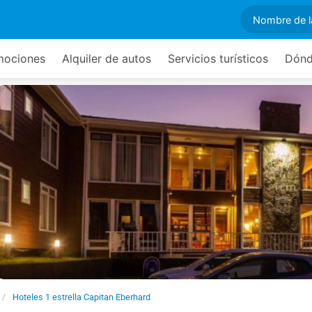
mociones
Alquiler de autos
Servicios turísticos
Dónd
Hoteles 1 estrella Capitan Eberhard