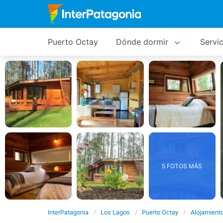
Puerto Octay
Dónde dormir
Servic
5 FOTOS MÁS
InterPatagonia
Los Lagos
Puerto Octay
Alojamient