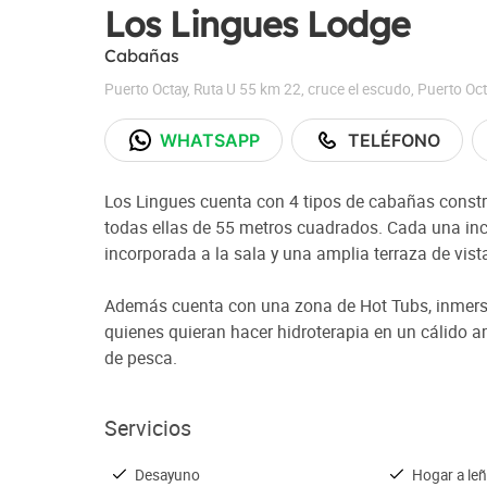
Los Lingues Lodge
Cabañas
Puerto Octay, Ruta U 55 km 22, cruce el escudo
,
Puerto Oct
WHATSAPP
TELÉFONO
Los Lingues cuenta con 4 tipos de cabañas constr
todas ellas de 55 metros cuadrados. Cada una inc
incorporada a la sala y una amplia terraza de vist
Además cuenta con una zona de Hot Tubs, inmersa 
quienes quieran hacer hidroterapia en un cálido a
de pesca.
Servicios
Desayuno
Hogar a le