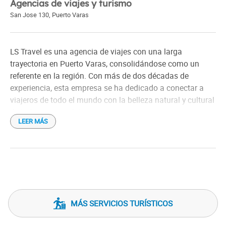
Agencias de viajes y turismo
San Jose 130
,
Puerto Varas
LS Travel es una agencia de viajes con una larga
trayectoria en Puerto Varas, consolidándose como un
referente en la región. Con más de dos décadas de
experiencia, esta empresa se ha dedicado a conectar a
viajeros de todo el mundo con la belleza natural y cultural
de la Patagonia chilena y argentina.
LEER MÁS
Ubicada en el corazón de Puerto Varas, LS Travel ofrece
una amplia gama de servicios turísticos, desde
excursiones de un día hasta itinerarios personalizados de
varios días. Sus propuestas incluyen recorridos por
volcanes, lagos, parques nacionales y ciudades
emblemáticas como Bariloche y Rosario. La agencia se
MÁS SERVICIOS TURÍSTICOS
destaca por su compromiso con la calidad y la seguridad,
brindando a sus clientes experiencias únicas y