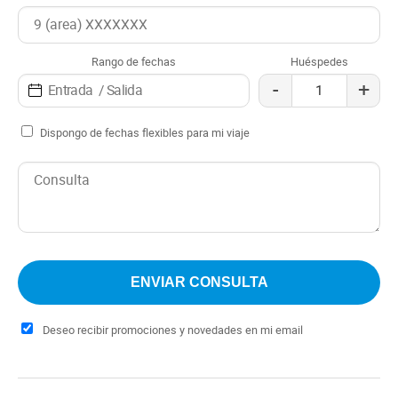
Secador de cabello
Servicio de despertador
Servicio de limpieza
Rango de fechas
Huéspedes
Tarjetas de crédito
-
+
Terraza / Solárium
Tostadora
Dispongo de fechas flexibles para mi viaje
Transfers pago
Vajilla
Vista al lago
Wi-Fi gratis
Distancia al aeropuerto: 20 Km
Deseo recibir promociones y novedades en mi email