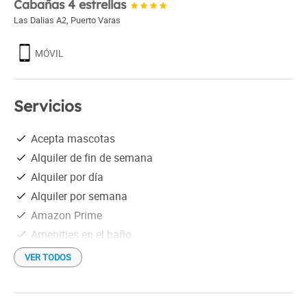
Cabañas 4 estrellas
Las Dalias A2
,
Puerto Varas
MÓVIL
Servicios
Acepta mascotas
Alquiler de fin de semana
Alquiler por día
Alquiler por semana
Amazon Prime
Amenities en el baño
Bañera
VER TODOS
Cafetera
Cancha de fútbol