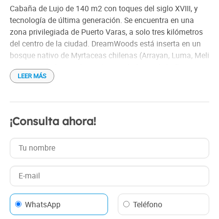
Desayuno
Cabaña de Lujo de 140 m2 con toques del siglo XVIII, y
En las afueras
tecnología de última generación. Se encuentra en una
En parque nacional
zona privilegiada de Puerto Varas, a solo tres kilómetros
del centro de la ciudad. DreamWoods está inserta en un
Equipo de audio
bosque nativo de Myrtaceas chilenas (Arrayan, Luma, Meli
Estacionamiento gratis
entre otras), de esta forma logras disfrutar de la flora y
Hogar a leña
LEER MÁS
fauna del lugar, diseñada para lograr una conexión con la
Horno eléctrico
Patagonia. Brinda un ambiente muy relajado con tinaja
Información turística
de ciprés.
Microondas
¡Consulta ahora!
Netflix
Parrilla individual
Pequeños electrodomésticos
Pileta (piscina) exterior
Recepción las 24 Hs.
Ropa blanca
WhatsApp
Teléfono
Ropa de cama