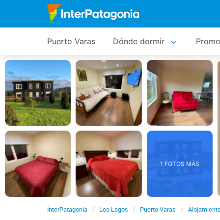
Puerto Varas
Dónde dormir
Promo
1 FOTOS MÁS
InterPatagonia
Los Lagos
Puerto Varas
Alojamient