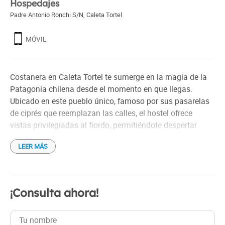
Hospedajes
Padre Antonio Ronchi S/N
,
Caleta Tortel
MÓVIL
Costanera en Caleta Tortel te sumerge en la magia de la
Patagonia chilena desde el momento en que llegas.
Ubicado en este pueblo único, famoso por sus pasarelas
de ciprés que reemplazan las calles, el hostel ofrece
vistas privilegiadas al fiordo, permitiéndote despertar
cada mañana con la inmensidad del paisaje patagónico.
LEER MÁS
Más que un simple lugar para dormir, el Hostel Costanera
se siente como un hogar lejos de casa. Atendido por sus
dueños, viajeros apasionados, el ambiente es cálido y
¡Consulta ahora!
acogedor, invitando a la conexión entre los huéspedes.
Imagina compartir historias de viaje en la cocina
equipada, disfrutando de un café o té gratuito, o relajarte