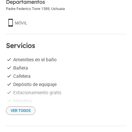
Departamentos
Padre Federico Torre 1589
,
Ushuaia
MÓVIL
Servicios
Amenities en el baño
Bañera
Cafetera
Depósito de equipaje
Estacionamiento gratis
Heladera
Información turística
VER TODOS
Microondas
Pequeños electrodomésticos