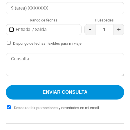
huéspedes también podrán disfrutar de la naturaleza
exuberante de los alrededores, realizando caminatas,
excursiones o simplemente contemplando la belleza
Rango de fechas
Huéspedes
imponente del paisaje.
-
+
Dispongo de fechas flexibles para mi viaje
Deseo recibir promociones y novedades en mi email