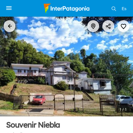
Es
1 / 1
Souvenir Niebla