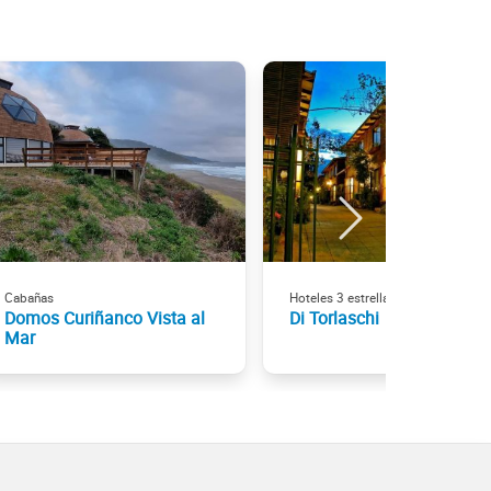
Cabañas
Hoteles 3 estrellas
Domos Curiñanco Vista al
Di Torlaschi
Mar