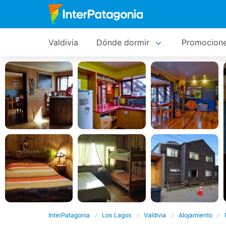
Valdivia
Dónde dormir
Promocion
InterPatagonia
Los Lagos
Valdivia
Alojamiento