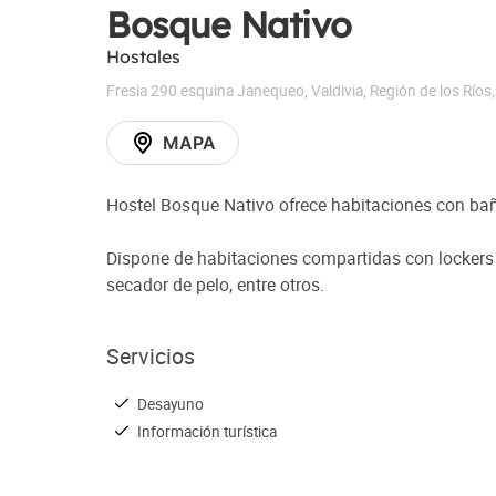
Bosque Nativo
Hostales
Fresia 290 esquina Janequeo
,
Valdivia
,
Región de los Ríos
MAPA
Hostel Bosque Nativo ofrece habitaciones con bañ
Dispone de habitaciones compartidas con lockers 
secador de pelo, entre otros.
Servicios
Desayuno
Información turística