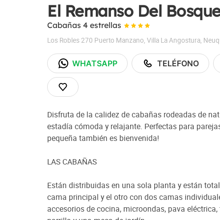
El Remanso Del Bosqu
Cabañas 4 estrellas
Los Robles 270 Puerto Manzano
,
Villa La Angostura
,
Neuq
WHATSAPP
TELÉFONO
Disfruta de la calidez de cabañas rodeadas de na
estadía cómoda y relajante. Perfectas para pareja
pequeña también es bienvenida!
LAS CABAÑAS
Están distribuidas en una sola planta y están to
cama principal y el otro con dos camas individua
accesorios de cocina, microondas, pava eléctrica, t