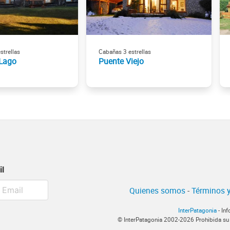
strellas
Cabañas 3 estrellas
 Lago
Puente Viejo
il
Quienes somos
-
Términos y
InterPatagonia
- In
© InterPatagonia 2002-2026 Prohibida su