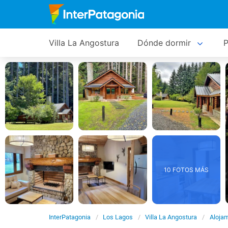
Villa La Angostura
Dónde dormir
P
10 FOTOS MÁS
InterPatagonia
Los Lagos
Villa La Angostura
Aloja