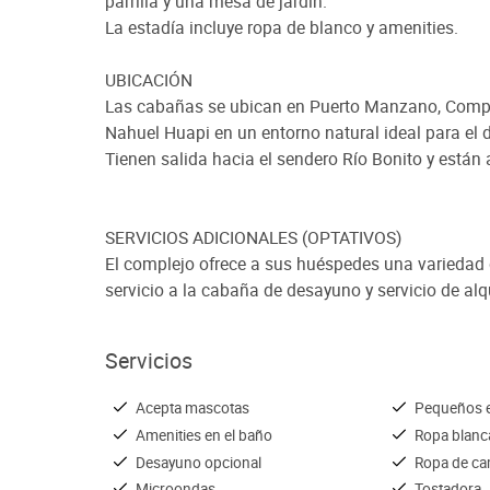
parrilla y una mesa de jardín.
La estadía incluye ropa de blanco y amenities.
UBICACIÓN
Las cabañas se ubican en Puerto Manzano, Compl
Nahuel Huapi en un entorno natural ideal para el
Tienen salida hacia el sendero Río Bonito y están
SERVICIOS ADICIONALES (OPTATIVOS)
El complejo ofrece a sus huéspedes una variedad de
servicio a la cabaña de desayuno y servicio de alqu
Servicios
Acepta mascotas
Pequeños e
Amenities en el baño
Ropa blanc
Desayuno opcional
Ropa de c
Microondas
Tostadora