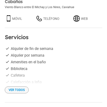
Cabañas
Viento Blanco entre El Michay y Los Nires
,
Caviahue
MÓVIL
TELÉFONO
WEB
Servicios
Alquiler de fin de semana
Alquiler por semana
Amenities en el baño
Biblioteca
Cafetera
Calefacción a leña
Desayuno opcional
VER TODOS
En el centro
Heladera