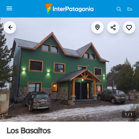
Es
1 / 1
Los Basaltos