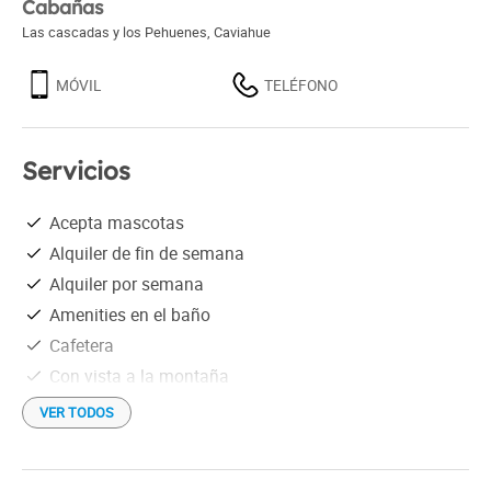
Cabañas
Las cascadas y los Pehuenes
,
Caviahue
MÓVIL
TELÉFONO
Servicios
Acepta mascotas
Alquiler de fin de semana
Alquiler por semana
Amenities en el baño
Cafetera
Con vista a la montaña
Ducha
VER TODOS
Estacionamiento gratis
Heladera