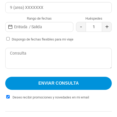
Cabañas Los Basaltos también recibe mascotas,
permitiendo que cada huésped pueda disfrutar de
Rango de fechas
Huéspedes
Caviahue acompañado de su compañero de viaje
-
+
favorito.
Dispongo de fechas flexibles para mi viaje
Deseo recibir promociones y novedades en mi email