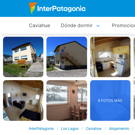
Caviahue
Dónde dormir
Promocio
8 FOTOS MÁS
InterPatagonia
Los Lagos
Caviahue
Alojamiento