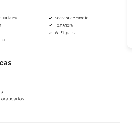
 turística
Secador de cabello
s
Tostadora
a
Wi-Fi gratis
ama
ncas
s.
 araucarias.