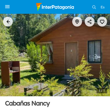
Es
1 / 1
Cabañas Nancy