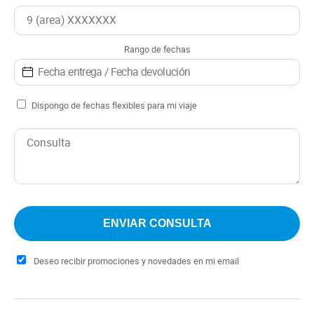
descubrir maravillas naturales como el Glaciar Perito
Moreno, el Cerro Fitz Roy en El Chaltén, y los
innumerables lagos y senderos que hacen de la región un
Rango de fechas
paraíso para los aventureros. Con una Full Camper,
puedes detenerte en los mejores miradores, disfrutar de la
tranquilidad de la naturaleza y pernoctar bajo un cielo
estrellado.
Dispongo de fechas flexibles para mi viaje
El servicio de alquiler de vehículos incluye cobertura
básica contra terceros con responsabilidad civil, con la
posibilidad de adicionar una cobertura extra, tanque lleno,
km Limitados dependiendo la cantidad de dias, conductor
adicional sin cargo, neumáticos para nieve en temporada
de invierno.
Deseo recibir promociones y novedades en mi email