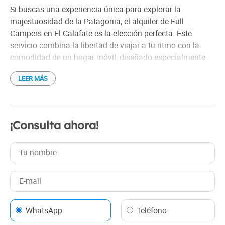
Si buscas una experiencia única para explorar la
majestuosidad de la Patagonia, el alquiler de Full
Campers en El Calafate es la elección perfecta. Este
servicio combina la libertad de viajar a tu ritmo con la
comodidad de un hogar móvil, diseñado especialmente
para recorrer paisajes de ensueño.
LEER MÁS
Las Full Campers están completamente equipadas para
satisfacer las necesidades de los viajeros más exigentes.
Cuentan con camas confortables, cocina integrada con
¡Consulta ahora!
utensilios, espacio de almacenamiento, sistema de
calefacción para las frías noches patagónicas y baño
portátil, asegurando una experiencia cómoda y práctica.
Además, algunas incluyen tecnología como paneles
solares para un viaje más sustentable.
El Calafate, conocido como la puerta de entrada al Parque
WhatsApp
Teléfono
Nacional Los Glaciares, es el punto de partida ideal para