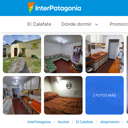
El Calafate
Dónde dormir
Promoci
2 FOTOS MÁS
InterPatagonia
Austral
El Calafate
Alojamiento
A