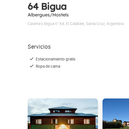
64 Bigua
Albergues/Hostels
Casimiro Bigua n° 64
,
El Calafate
,
Santa Cruz
,
Argentina
Servicios
Estacionamiento gratis
Ropa de cama