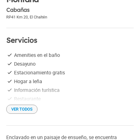
Cabañas
RP41 Km 20
,
El Chaltén
Servicios
Amenities en el baño
Desayuno
Estacionamiento gratis
Hogar a leña
Información turística
Restaurante
Ropa blanca
VER TODOS
Sala de reuniones
Servicio de limpieza
SPA
Enclavado en un paisaje de ensueño, se encuentra