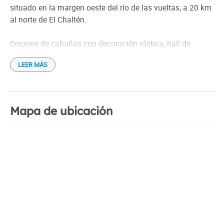
Transfers pago
situado en la margen oeste del río de las vueltas, a 20 km
Wi-Fi gratis
al norte de El Chaltén.
Dispone de cabañas con decoración rústica, hall de
entrada, baño privado, habitación luminosa y acogedora.
LEER MÁS
Privacidad en un entorno mágico.
Mapa de ubicación