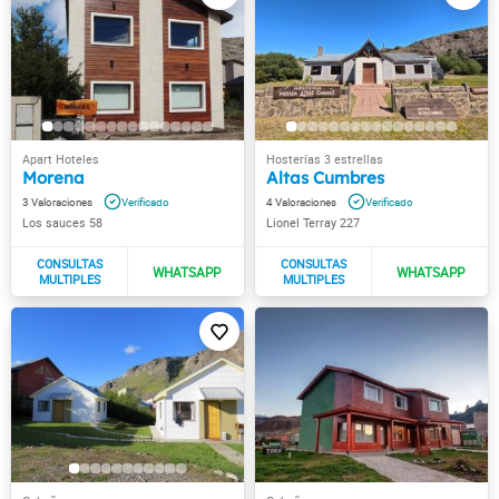
Morena
Altas Cumbres
3
4
Los sauces 58
Lionel Terray 227