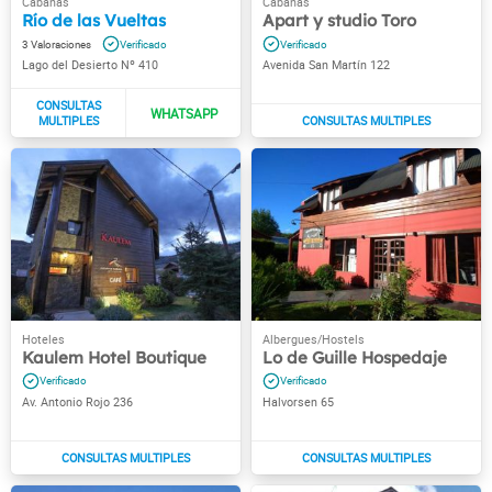
Río de las Vueltas
Apart y studio Toro
3
Lago del Desierto Nº 410
Avenida San Martín 122
Kaulem Hotel Boutique
Lo de Guille Hospedaje
Av. Antonio Rojo 236
Halvorsen 65