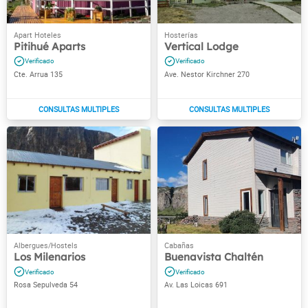
Pitihué Aparts
Vertical Lodge
Cte. Arrua 135
Ave. Nestor Kirchner 270
Los Milenarios
Buenavista Chaltén
Rosa Sepulveda 54
Av. Las Loicas 691