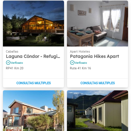
Laguna Cóndor - Refugio de Montaña
Patagonia Hikes Apart
RP41 Km 20
Ruta 41 Km 16