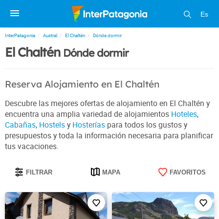
Es
InterPatagonia
Austral
El Chaltén
Dónde dormir
El Chaltén
Dónde dormir
Reserva Alojamiento en El Chaltén
Descubre las mejores ofertas de alojamiento en El Chaltén y
encuentra una amplia variedad de alojamientos
Hoteles
,
Cabañas
,
Hostels
y
Hosterías
para todos los gustos y
presupuestos y toda la información necesaria para planificar
tus vacaciones.
FILTRAR
MAPA
FAVORITOS