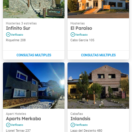
Infinito Sur
El Paraíso
Riquelme 208
Cabo García 105
Aparts Merkaba
Inlandsis
Lionel Terray 237
Lago del Desierto 480