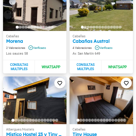
Morena
Cabañas Austral
2
4
Los sauces 58
Av. San Martín 649
Místico Hostel 23 y Tiny House
Tiny House