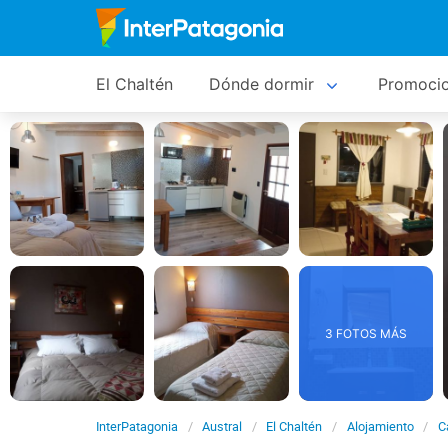
El Chaltén
Dónde dormir
Promoci
3 FOTOS MÁS
InterPatagonia
Austral
El Chaltén
Alojamiento
C