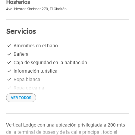
Hosterías
Ave. Nestor Kirchner 270
,
El Chaltén
Servicios
Amenities en el baño
Bañera
Caja de seguridad en la habitación
Información turística
Ropa blanca
Ropa de cama
Secador de cabello
VER TODOS
Wi-Fi gratis
Vertical Lodge con una ubicación privilegiada a 200 mts
de la terminal de buses y de la calle principal, todo el