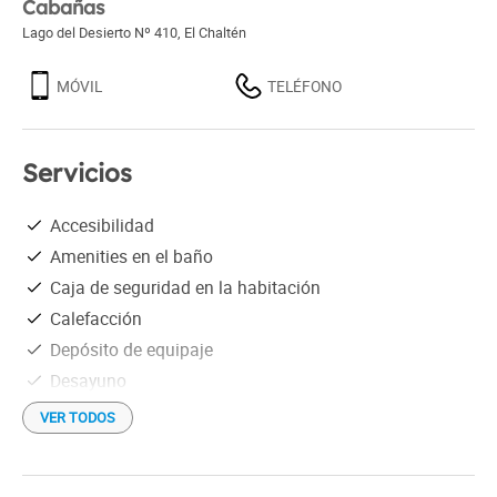
Cabañas
Lago del Desierto Nº 410
,
El Chaltén
MÓVIL
TELÉFONO
Servicios
Accesibilidad
Amenities en el baño
Caja de seguridad en la habitación
Calefacción
Depósito de equipaje
Desayuno
Ducha
VER TODOS
Estacionamiento gratis
Información turística