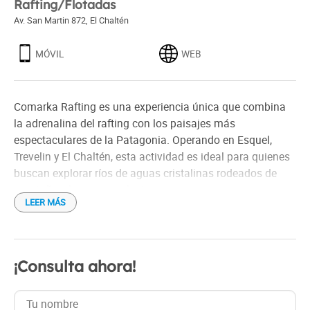
Rafting/Flotadas
Av. San Martin 872
,
El Chaltén
MÓVIL
WEB
Comarka Rafting es una experiencia única que combina
la adrenalina del rafting con los paisajes más
espectaculares de la Patagonia. Operando en Esquel,
Trevelin y El Chaltén, esta actividad es ideal para quienes
buscan explorar ríos de aguas cristalinas rodeados de
montañas, bosques y glaciares.
LEER MÁS
En Esquel, los aventureros tienen la oportunidad de remar
por ríos como el Corcovado, famoso por su mezcla de
tramos emocionantes y zonas más tranquilas, perfectas
¡Consulta ahora!
para admirar la flora y fauna de la región. El entorno se
complementa con vistas a los Andes y la atmósfera
serena que caracteriza a esta ciudad.