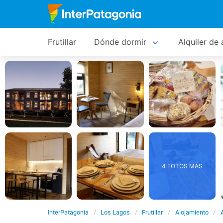
Frutillar
Dónde dormir
Alquiler de
4 FOTOS MÁS
InterPatagonia
Los Lagos
Frutillar
Alojamiento