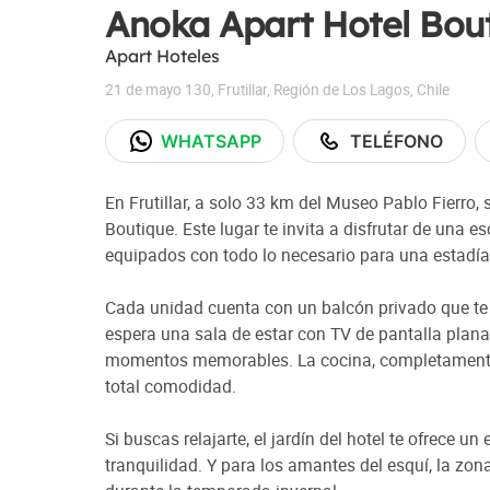
Anoka Apart Hotel Bou
Apart Hoteles
21 de mayo 130
,
Frutillar
,
Región de Los Lagos
,
Chile
WHATSAPP
TELÉFONO
En Frutillar, a solo 33 km del Museo Pablo Fierro,
Boutique. Este lugar te invita a disfrutar de una
equipados con todo lo necesario para una estadía
Cada unidad cuenta con un balcón privado que te re
espera una sala de estar con TV de pantalla pla
momentos memorables. La cocina, completamente e
total comodidad.
Si buscas relajarte, el jardín del hotel te ofrece un
tranquilidad. Y para los amantes del esquí, la zon