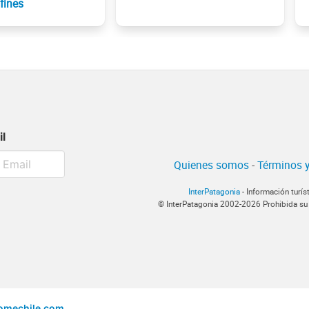
fines
il
Quienes somos
-
Términos y
InterPatagonia
- Información turís
© InterPatagonia 2002-2026 Prohibida su
omechile.com