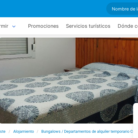
rmir
Promociones
Servicios turísticos
Dónde c
este
Alojamiento
Bungalows / Departamentos de alquiler temporario Co