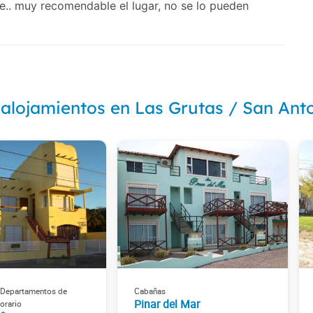
ge.. muy recomendable el lugar, no se lo pueden
 alojamientos en Las Grutas / San Ant
 Departamentos de
Cabañas
Pinar del Mar
orario