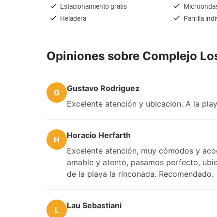
Estacionamiento gratis
Microonda
Heladera
Parrilla ind
Opiniones sobre Complejo L
Gustavo Rodriguez
G
Excelente atención y ubicacion. A la pla
Horacio Herfarth
H
Excelente atención, muy cómodos y acoge
amable y atento, pasamos perfecto, ubica
de la playa la rinconada. Recomendado.
Lau Sebastiani
L