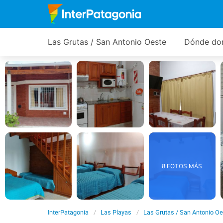
Las Grutas / San Antonio Oeste
Dónde do
8 FOTOS MÁS
InterPatagonia
Las Playas
Las Grutas / San Antonio O