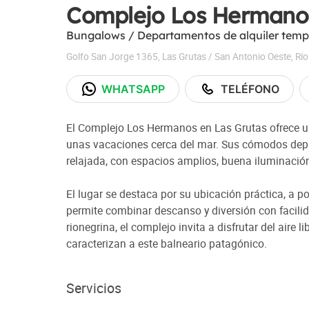
Complejo Los Hermano
Bungalows / Departamentos de alquiler temp
Golfo San Jorge 1365
,
Las Grutas / San Antonio Oeste
,
Río
WHATSAPP
TELÉFONO
El Complejo Los Hermanos en Las Grutas ofrece un 
unas vacaciones cerca del mar. Sus cómodos dep
relajada, con espacios amplios, buena iluminación
El lugar se destaca por su ubicación práctica, a p
permite combinar descanso y diversión con facilid
rionegrina, el complejo invita a disfrutar del aire 
caracterizan a este balneario patagónico.
Servicios