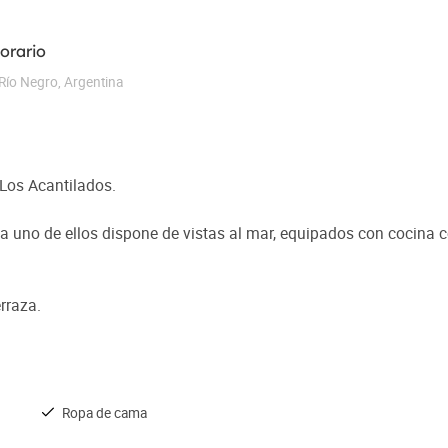
orario
Río Negro
,
Argentina
Los Acantilados.
uno de ellos dispone de vistas al mar, equipados con cocina co
rraza.
Ropa de cama