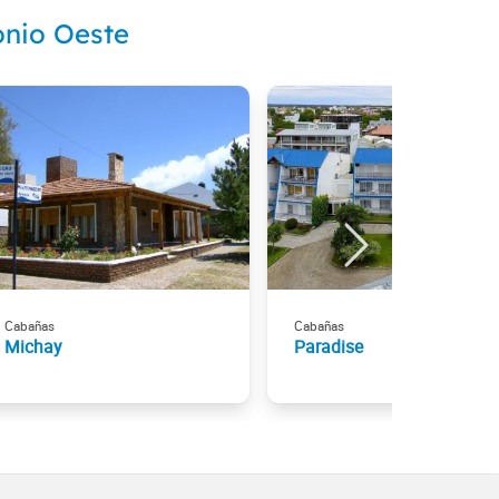
onio Oeste
Cabañas
Cabañas
Michay
Paradise