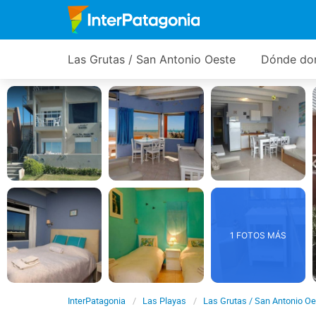
Las Grutas / San Antonio Oeste
Dónde do
1 FOTOS MÁS
InterPatagonia
Las Playas
Las Grutas / San Antonio O