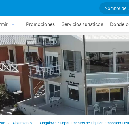
rmir
Promociones
Servicios turísticos
Dónde c
este
Alojamiento
Bungalows / Departamentos de alquiler temporario Pos