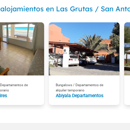
 alojamientos en Las Grutas / San Ant
 Departamentos de
Bungalows / Departamentos de
orario
alquiler temporario
ires
Abiyala Departamentos