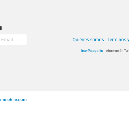
il
Quiénes somos
-
Términos y
InterPatagonia
- Información Tur
omechile.com