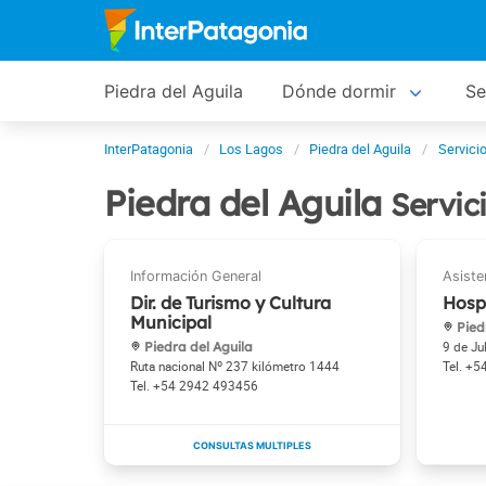
Piedra del Aguila
Dónde dormir
Se
InterPatagonia
Los Lagos
Piedra del Aguila
Servici
Piedra del Aguila
Servic
Dir. de Turismo y Cultura
Hospi
Municipal
Pied
Piedra del Aguila
9 de Ju
Ruta nacional Nº 237 kilómetro 1444
+5
+54 2942 493456