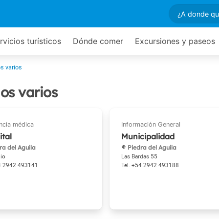
rvicios turísticos
Dónde comer
Excursiones y paseos
os varios
ios varios
tal
Municipalidad
ra del Aguila
Piedra del Aguila
lio
Las Bardas 55
4 2942 493141
+54 2942 493188